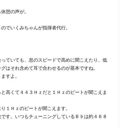
ら休憩の声が。
？のでいくみちゃんが指揮者代行。
合っていても、息のスピードで高めに聞こえたり、低
ングはそれ含めて耳で合わせるのが基本ですね。
りますよ。
っと高くて４４３Ｈｚだと１Ｈｚのビートが聞こえま
はり１Ｈｚのビートが聞こえます。
数です。いつもチューニングしているＢ♭は約４６８