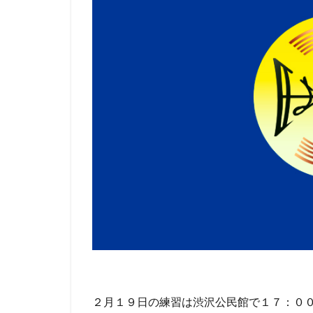
２月１９日の練習は渋沢公民館で１７：０