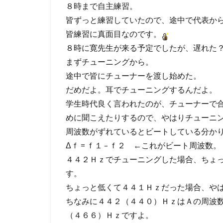
８時まで自主練習。
皆ずっと練習していたので、途中で代表か
皆練習に真面目なのです。
８時に寛先生が来る予定でしたが、遅れた
まずチューニングから。
途中で皆にチューナーを渡し始めた。
だめだよ。耳でチューニングするんだよ。
学生時代良く言われたのが、チューナーで
めに聞こえたりするので、やはりチューニ
周波数がずれているとビートしている分か
Δｆ = ｆ１ – ｆ２ ←これがビート周波数。
４４２Ｈｚでチューニングした場合、ちょ
す。
ちょっと低くて４４１Ｈｚだった場合、や
ちなみに４４２（４４０）ＨｚはＡの周波
（４６６）Ｈｚですよ。