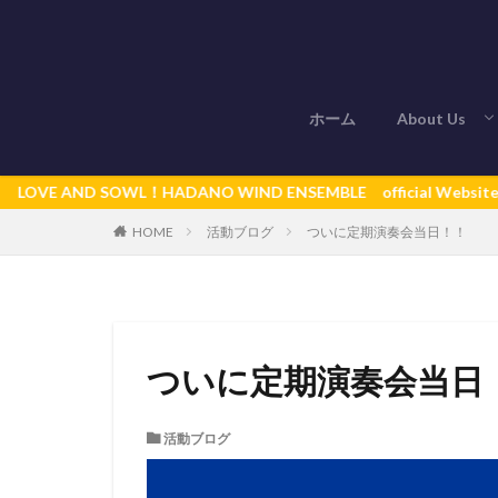
ホーム
About Us
秦野ウインド
D SOWL！HADANO WIND ENSEMBLE official Website
活動ブログ
ついに定期演奏会当日！！
HOME
ついに定期演奏会当日
活動ブログ