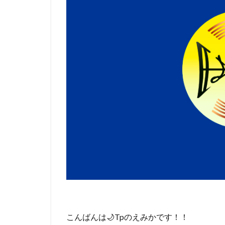
こんばんは🌙Tpのえみかです！！