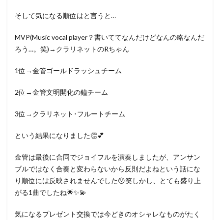
そして気になる順位はと言うと…
MVP(Music vocal player？書いててなんだけどなんの略なんだ
ろう…。笑)→クラリネットのRちゃん
1位→金管ゴールドラッシュチーム
2位→金管文明開化の鐘チーム
3位→クラリネット･フルートチーム
という結果になりました👏💕
金管は最後に合同でジョイフルを演奏しましたが、アンサン
ブルではなく合奏と変わらないから反則だよねという話にな
り順位には反映されませんでした😯笑しかし、とても盛り上
がる1曲でしたね🌟✨💫
気になるプレゼント交換では今どきのオシャレなものがたく