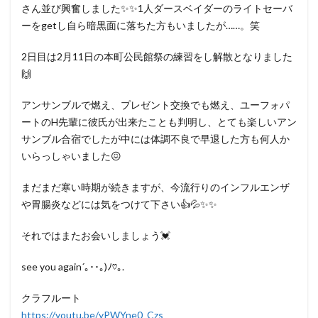
さん並び興奮しました✨✨1人ダースベイダーのライトセーバ
ーをgetし自ら暗黒面に落ちた方もいましたが……。笑
2日目は2月11日の本町公民館祭の練習をし解散となりました
🙌
アンサンブルで燃え、プレゼント交換でも燃え、ユーフォパ
ートのH先輩に彼氏が出来たことも判明し、とても楽しいアン
サンブル合宿でしたが中には体調不良で早退した方も何人か
いらっしゃいました😖
まだまだ寒い時期が続きますが、今流行りのインフルエンザ
や胃腸炎などには気をつけて下さい👍💦✨✨
それではまたお会いしましょう💓
see you again´｡･･｡)ﾉ♡｡.
クラフルート
https://youtu.be/yPWYne0_Czs