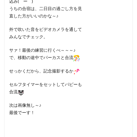
込み(￣ー￣)
うちの合宿は、二日目の過ごし方を見
直した方がいいのかな～♪
外で吹いた音をビデオカメラを通して
みんなでチェック。
サァ！最後の練習に行くべ～～～♪
で、移動の途中でパーカスと合流
せっかくだから、記念撮影するか
セルフタイマーをセットしてパピーも
合流
次は画像無し～♪
最後でーす！