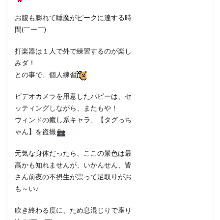
お腹も膨れて睡魔がピークに達する時
間(￣ー￣)
打楽器は１人で外で練習するのが楽し
みダ！
との事で、個人練習
ビデオカメラを用意したパピーは、セ
ッティングしながら、またもや！
ウィンドの癒し系キャラ、【タグっち
ゃん】を盗撮
元気な身体だったら、ここの景色は最
高かも知れませんが、いかんせん、皆
さん前夜の不摂生が祟って足取りがお
も～い♪
吹き終わる度に、ため息混じりで座り