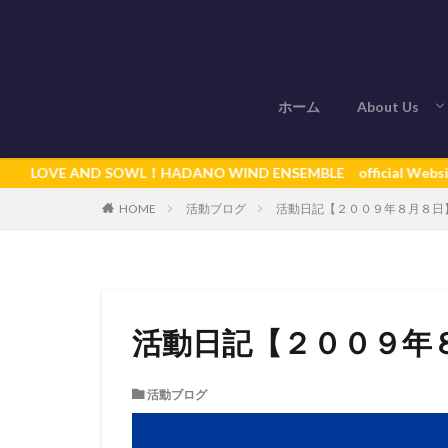
ホーム
About Us
秦野ウインド
VE AND SOWL！HADANO WIND ENSEMBLE official Website
活動ブログ
活動日記【２００９年８月８日
HOME
活動日記【２００９年
活動ブログ