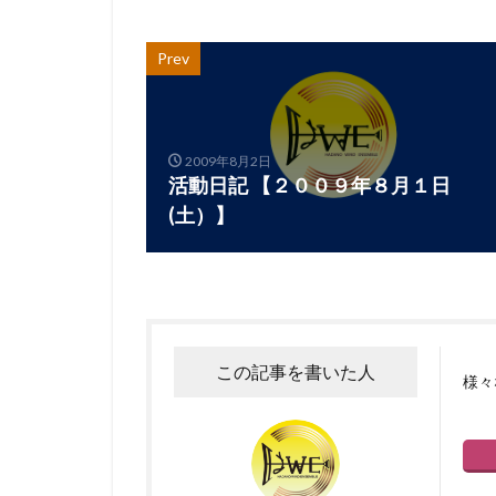
Prev
2009年8月2日
活動日記 【２００９年８月１日
(土）】
この記事を書いた人
様々